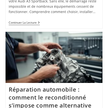
votre Audi A3 Sportback. Sans elle, le démarrage reste
impossible et de nombreux équipements cessent de
fonctionner. Comprendre comment choisir, installer…
Remplacer
Continuer La Lecture
La
Batterie
D’une
Audi
A3
:
Astuces
Et
Recommandations
Pour
Un
Système
De
Démarrage
Optimal
Réparation automobile :
comment le reconditionné
s’impose comme alternative