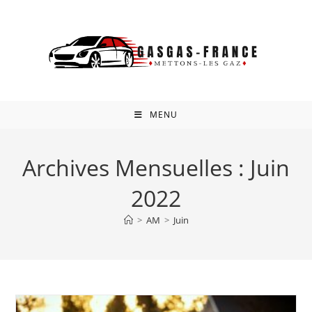
Skip
to
content
MENU
Archives Mensuelles : Juin
2022
>
AM
>
Juin