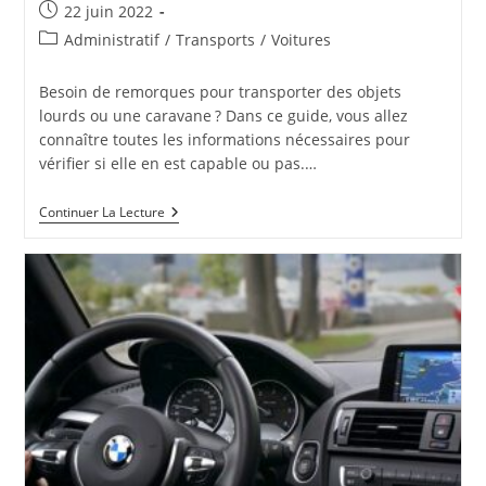
Publication
22 juin 2022
publiée :
Post
Administratif
/
Transports
/
Voitures
category:
Besoin de remorques pour transporter des objets
lourds ou une caravane ? Dans ce guide, vous allez
connaître toutes les informations nécessaires pour
vérifier si elle en est capable ou pas.…
Comment
Continuer La Lecture
Savoir
Si
Mon
Véhicule
De
Collection
Peut
Transporter
Une
Remorque
?