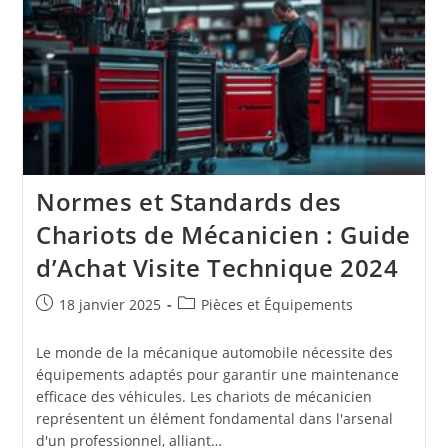
Votre
Huile
De
Moteur
Et
Préserver
La
Durée
De
Vie
De
Votre
Normes et Standards des
GASGAS
Chariots de Mécanicien : Guide
d’Achat Visite Technique 2024
Publication
Post
18 janvier 2025
Pièces et Équipements
publiée :
category:
Le monde de la mécanique automobile nécessite des
équipements adaptés pour garantir une maintenance
efficace des véhicules. Les chariots de mécanicien
représentent un élément fondamental dans l'arsenal
d'un professionnel, alliant…