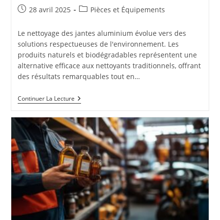
Publication
Post
28 avril 2025
Pièces et Équipements
publiée :
category:
Le nettoyage des jantes aluminium évolue vers des
solutions respectueuses de l'environnement. Les
produits naturels et biodégradables représentent une
alternative efficace aux nettoyants traditionnels, offrant
des résultats remarquables tout en…
Décapants
Continuer La Lecture
Naturels
Et
Biodégradables
:
La
Révolution
Verte
Du
Nettoyage
Des
Jantes
Aluminium