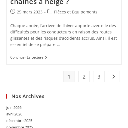
chaines a neige ?
Publication
Post
25 mars 2023
Pièces et Équipements
publiée :
category:
Chaque année, l’arrivée de l’hiver apporte avec elle des
difficultés pour les conducteurs en raison des routes
glissantes et des risques d’accidents accrus. Ainsi, il est
essentiel de se préparer…
Pourquoi
Continuer La Lecture
Se
Procurer
Des
Chaines
1
2
3
Aller à 
A
Neige
?
Nos Archives
juin 2026
avril 2026
décembre 2025
novembre 2025