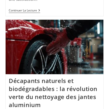
Comment
Continuer La Lecture
Bien
Choisir
Ses
Pièces
Auto
En
Ligne
Grâce
À
Cet
Avis
De
Consommateurs
Décapants naturels et
biodégradables : la révolution
verte du nettoyage des jantes
aluminium