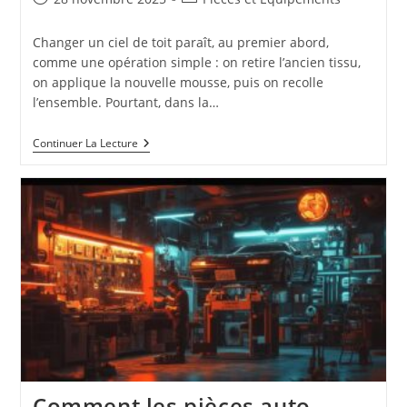
publiée :
category:
Changer un ciel de toit paraît, au premier abord,
comme une opération simple : on retire l’ancien tissu,
on applique la nouvelle mousse, puis on recolle
l’ensemble. Pourtant, dans la…
Les
Continuer La Lecture
Erreurs
À
Éviter
Quand
On
Change
Un
Ciel
De
Toit
Comment les pièces auto