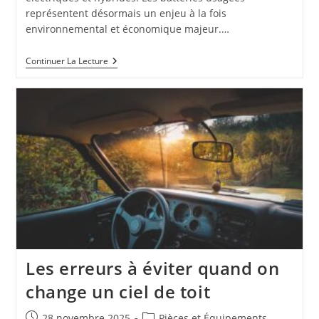
représentent désormais un enjeu à la fois
environnemental et économique majeur.…
Combien
Continuer La Lecture
Coûte
Une
Batterie
De
Voiture
Au
Kilo
Chez
Un
Ferrailleur
:
Analyse
Des
Tendances
Et
Prix
Actuels
Les erreurs à éviter quand on
Selon
La
change un ciel de toit
Réglementation
Publication
Post
28 novembre 2025
Pièces et Équipements