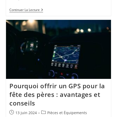
Normes
Continuer La Lecture
Et
Standards
Des
Chariots
De
Mécanicien
:
Guide
D’Achat
Visite
Technique
2024
Pourquoi offrir un GPS pour la
fête des pères : avantages et
conseils
Publication
Post
13 juin 2024
Pièces et Équipements