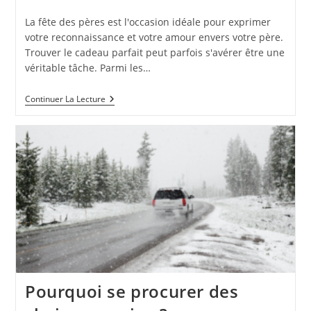
publiée :
category:
La fête des pères est l'occasion idéale pour exprimer
votre reconnaissance et votre amour envers votre père.
Trouver le cadeau parfait peut parfois s'avérer être une
véritable tâche. Parmi les…
Pourquoi
Continuer La Lecture
Offrir
Un
GPS
Pour
La
Fête
Des
Pères
:
Avantages
Et
Conseils
Pourquoi se procurer des