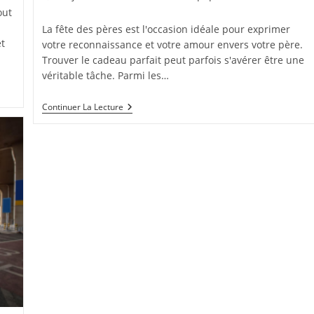
publiée :
category:
out
La fête des pères est l'occasion idéale pour exprimer
t
votre reconnaissance et votre amour envers votre père.
Trouver le cadeau parfait peut parfois s'avérer être une
véritable tâche. Parmi les…
Pourquoi
Continuer La Lecture
Offrir
Un
GPS
Pour
La
Fête
Des
Pères
:
Avantages
Et
Conseils