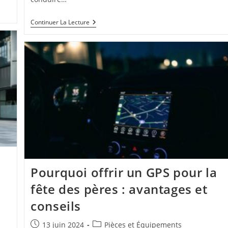
Pourquoi
Continuer La Lecture
Choisir
Une
Formation
125cc
Pour
Les
Titulaires
Du
Permis
B
Pourquoi offrir un GPS pour la
fête des pères : avantages et
conseils
Publication
Post
13 juin 2024
Pièces et Équipements