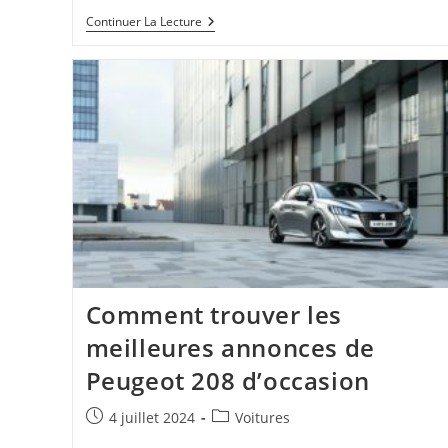
Avis
Continuer La Lecture
Rockrider
9.1
–
Notre
Test
Complet
Avant
Achat
!
Les
Pièges
À
Éviter
Et
Solutions
Comment trouver les
meilleures annonces de
Peugeot 208 d’occasion
Publication
Post
4 juillet 2024
Voitures
publiée :
category: