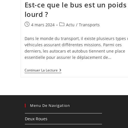
Est-ce que le bus est un poids
lourd ?
Publication
Post
4 mars 2024
Actu
/
Transports
publiée :
category:
Dans le monde du transport, il existe plusieurs types
véhicules assurant différentes missions. Parmi ces
derniers, les autocars et autobus tiennent une place
essentielle pour assurer le déplacement de…
Est-
Continuer La Lecture
Ce
Que
Le
Bus
Est
Un
Poids
Menu De Navigation
Lourd
?
Deux Roues