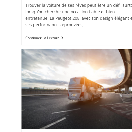
Trouver la voiture de ses rêves peut être un défi, surt
lorsqu’on cherche une occasion fiable et bien
entretenue. La Peugeot 208, avec son design élégant e
ses performances éprouvées,…
Comment
Continuer La Lecture
Trouver
Les
Meilleures
Annonces
De
Peugeot
208
D’occasion